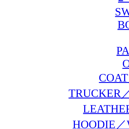
S
B
P
COA
TRUCKER／
LEATH
HOODIE／