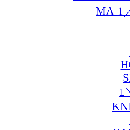
MA-1
H
S
1
KN