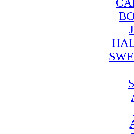
CA
B
HAL
SWE