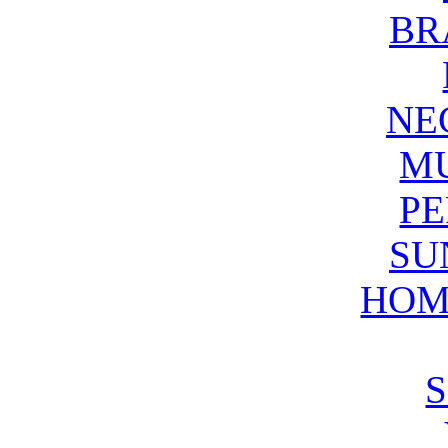
BR
NE
M
P
SU
HOM
S