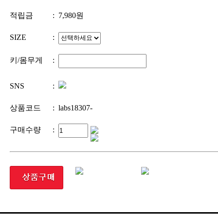
적립금
:
7,980
원
SIZE
:
키/몸무게
:
SNS
:
상품코드
:
labs18307-
구매수량
: