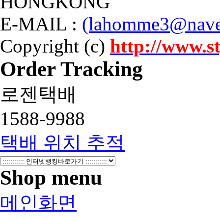
HONGKONG
E-MAIL
:
(lahomme3@nave
Copyright (c)
http://www.st
Order Tracking
로젠택배
1588-9988
택배 위치 추적
Shop menu
메인화면