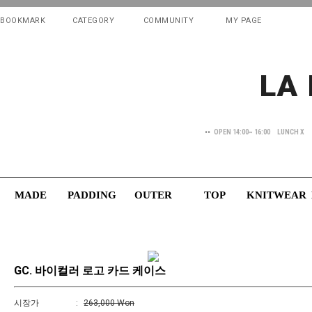
">
">
">
BOOKMARK
CATEGORY
COMMUNITY
MY PAGE
LA
--
OPEN 14:00~ 16:00
LUNCH X
MADE
PADDING
OUTER
TOP
KNITWEAR
GC. 바이컬러 로고 카드 케이스
시장가
:
263,000 Won