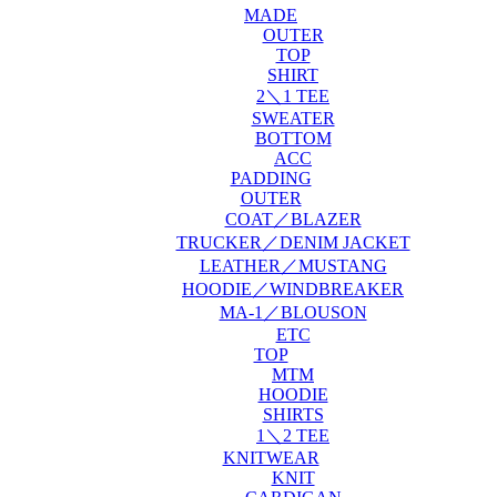
MADE
OUTER
TOP
SHIRT
2＼1 TEE
SWEATER
BOTTOM
ACC
PADDING
OUTER
COAT／BLAZER
TRUCKER／DENIM JACKET
LEATHER／MUSTANG
HOODIE／WINDBREAKER
MA-1／BLOUSON
ETC
TOP
MTM
HOODIE
SHIRTS
1＼2 TEE
KNITWEAR
KNIT