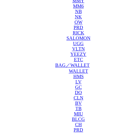
MMY
MM6
NB
NK
OW
PRD
RICK
SALOMON
UGG
VLTN
YEEZY
ETC
BAG／WALLET
WALLET
HMS
LV
GC
DO
CLN
BV
TB
MIU
BLCG
CH
PRD