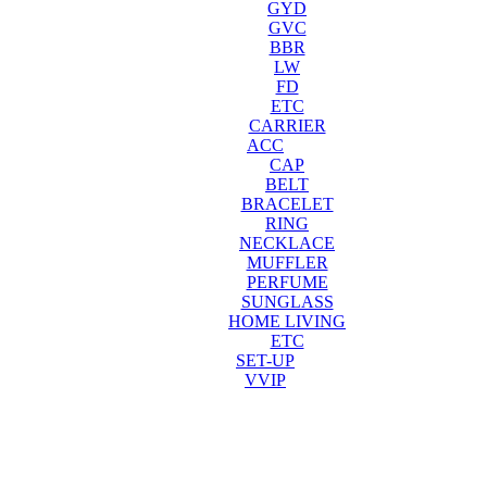
GYD
GVC
BBR
LW
FD
ETC
CARRIER
ACC
CAP
BELT
BRACELET
RING
NECKLACE
MUFFLER
PERFUME
SUNGLASS
HOME LIVING
ETC
SET-UP
VVIP