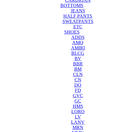
CARDIGAN
BOTTOMS
JEANS
HALF PANTS
SWEATPANTS
ETC
SHOES
ADDS
AMQ
AMIRI
BLCG
BV
BBR
BM
CLN
CN
DO
FD
GVC
GC
HMS
LORO
LV
LANV
MRN