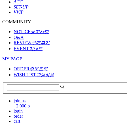
ACC
SET-UP
VVIP
COMMUNITY
NOTICE
공지사항
Q&A
REVIEW
구매후기
EVENT
이벤트
MY PAGE
ORDER
주문조회
WISH LIST
관심상품
join us
+2,000 p
login
order
cart