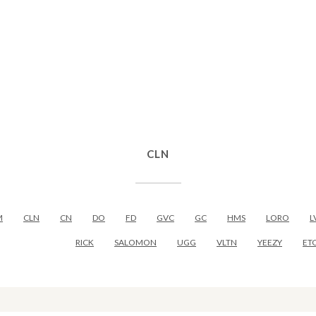
CLN
M
CLN
CN
DO
FD
GVC
GC
HMS
LORO
L
RICK
SALOMON
UGG
VLTN
YEEZY
ET