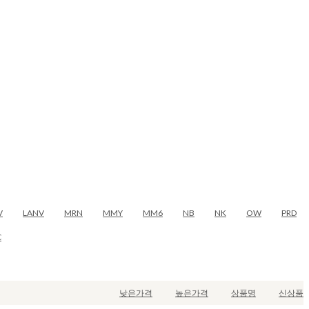
V
LANV
MRN
MMY
MM6
NB
NK
OW
PRD
C
낮은가격
높은가격
상품명
신상품